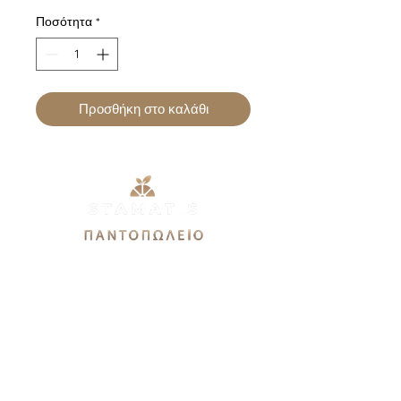
Ποσότητα
*
Προσθήκη στο καλάθι
Εθνικής Αντιστάσεως 51Α,
12244, Αιγάλεω
stamatis3dx@gmail.com
Καθημερινές: 9πμ-9μμ
Σάββατο 9πμ-7μμ