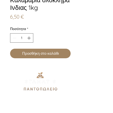
Ινδιας 1kg
Τιμή
6,50 €
Ποσότητα
*
Προσθήκη στο καλάθι
Εθνικής Αντιστάσεως 51Α,
12244, Αιγάλεω