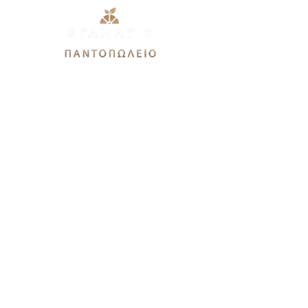
Εθνικής Αντιστάσεως 51Α,
12244, Αιγάλεω
stamatis3dx@gmail.com
Καθημερινές: 9πμ-9μμ
Σάββατο 9πμ-7μμ
Κυριακή 9πμ-3μμ
Χρειάζεστε βοήθεια?
Καλέστε μας στο
21 0544 9679