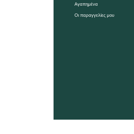
χνές Ερωτήσεις
Αγαπημένα
α εμάς
Οι παραγγελίες μου
υπηρέτηση Πελατών
ποθεσία