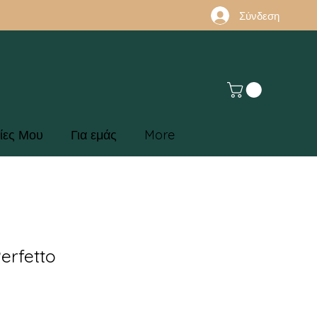
Σύνδεση
ίες Μου
Για εμάς
More
erfetto