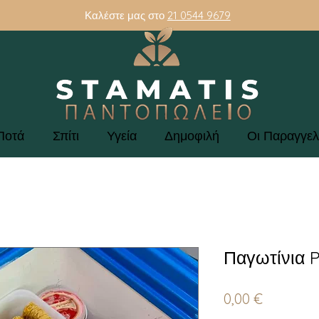
Καλέστε μας στο
21 0544 9679
Ποτά
Σπίτι
Υγεία
Δημοφιλή
Οι Παραγγελ
Παγωτίνια P
Τιμή
0,00 €