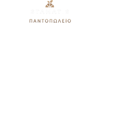
Εθνικής Αντιστάσεως 51Α,
12244, Αιγάλεω
stamatis3dx@gmail.com
Καθημερινές: 9πμ-9μμ
Σάββατο 9πμ-7μμ
Κυριακή 9πμ-3μμ
Χρειάζεστε βοήθεια?
Καλέστε μας στο
21 0544 9679