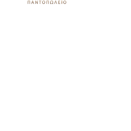
Εθνικής Αντιστάσεως 51Α,
12244, Αιγάλεω
stamatis3dx@gmail.com
Καθημερινές: 9πμ-9μμ
Σάββατο 9πμ-7μμ
Κυριακή 9πμ-3μμ
Χρειάζεστε βοήθεια?
Καλέστε μας στο
21 0544 9679
Βασικές Κατηγορίες
Λαχανικά