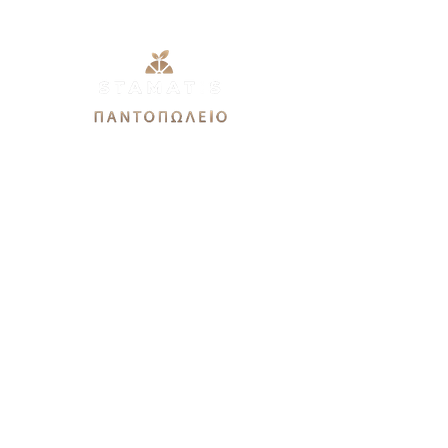
Εθνικής Αντιστάσεως 51Α,
12244, Αιγάλεω
stamatis3dx@gmail.com
Καθημερινές: 9πμ-9μμ
Σάββατο 9πμ-7μμ
Κυριακή 9πμ-3μμ
Χρειάζεστε βοήθεια?
Καλέστε μας στο
21 0544 9679