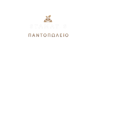
Εθνικής Αντιστάσεως 51Α,
12244, Αιγάλεω
stamatis3dx@gmail.com
Καθημερινές: 9πμ-9μμ
Σάββατο 9πμ-7μμ
Κυριακή 9πμ-3μμ
Χρειάζεστε βοήθεια?
Καλέστε μας στο
21 0544 9679