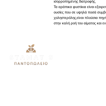
ισορροπημένης διατροφής,
Τα αράπικα φυστίκια είναι εξαιρ
ουσίες που σε υψηλά ποσά συμβ
χοληστερόλης,είναι πλούσια πηγή
στην καλή ροή του αίματος και εν
Μενού
Προσφορές
Εθνικής Αντιστάσεως 51Α,
Τρόφιμα
12244, Αιγάλεω
stamatis3dx@gmail.com
Ποτά
Σπίτι
Καθημερινές: 9πμ-9μμ
Σάββατο 9πμ-7μμ
Υγεία