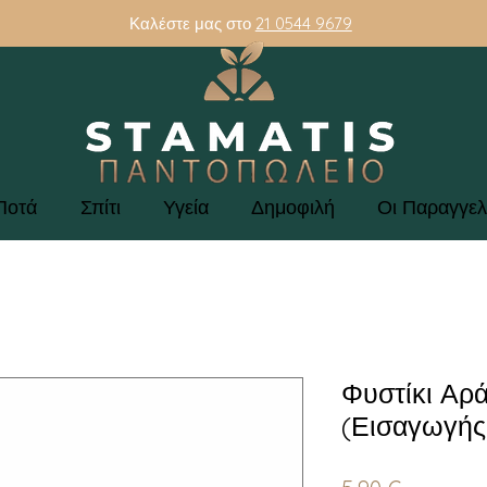
Καλέστε μας στο
21 0544 9679
Ποτά
Σπίτι
Υγεία
Δημοφιλή
Οι Παραγγελ
Φυστίκι Αρά
(Εισαγωγής