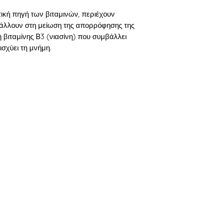
ετική πηγή των βιταμινών, περιέχουν
άλλουν στη μείωση της απορρόφησης της
 βιταμίνης Β3 (νιασίνη) που συμβάλλει
ισχύει τη μνήμη.
Βασικές Κατηγορίες
Π
Λαχανικά
Συ
Φουρνίσματα
Γι
Κρασί
Εξ
Γαλακτοκομικά & Αυγά
Το
Κρέας & Πουλερικά