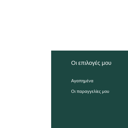
ληροφορίες
Οι επιλογές μου
χνές Ερωτήσεις
Αγαπημένα
α εμάς
Οι παραγγελίες μου
υπηρέτηση Πελατών
ποθεσία