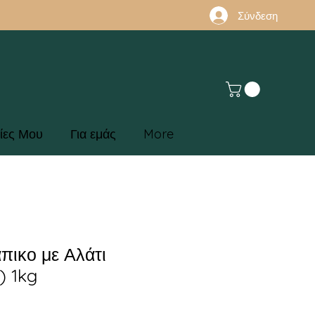
Σύνδεση
ίες Μου
Για εμάς
More
πικο με Αλάτι
) 1kg