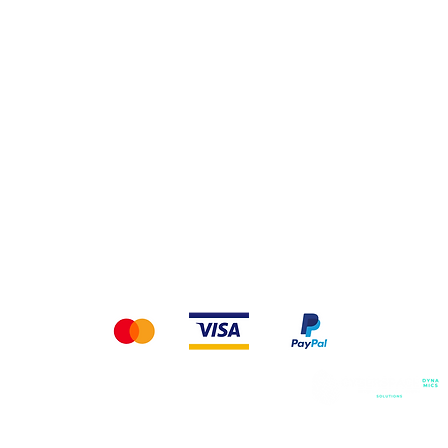
Αναψυκτικά
ς Μου
Καθαριστικά
Δημητριακά & Σνάκ
ωρεντινές Μπεκος
Δεχόμαστε τις παρακάτω μεθόδους πληρωμής
© 2023 by Stamatis.
Κατασκευή Ιστοσελίδων