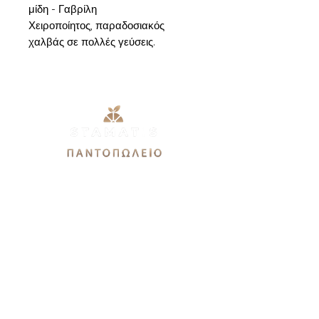
μίδη - Γαβρίλη
Χειροποίητος, παραδοσιακός
χαλβάς σε πολλές γεύσεις.
Εθνικής Αντιστάσεως 51Α,
12244, Αιγάλεω
stamatis3dx@gmail.com
Καθημερινές: 9πμ-9μμ
Σάββατο 9πμ-7μμ
Κυριακή 9πμ-3μμ
Χρειάζεστε βοήθεια?