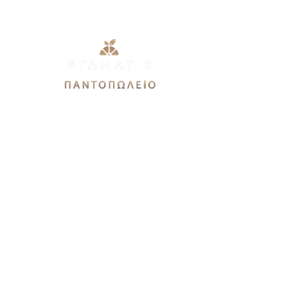
Εθνικής Αντιστάσεως 51Α,
12244, Αιγάλεω
stamatis3dx@gmail.com
Καθημερινές: 9πμ-9μμ
Σάββατο 9πμ-7μμ
Κυριακή 9πμ-3μμ
Χρειάζεστε βοήθεια?
Καλέστε μας στο
21 0544 9679