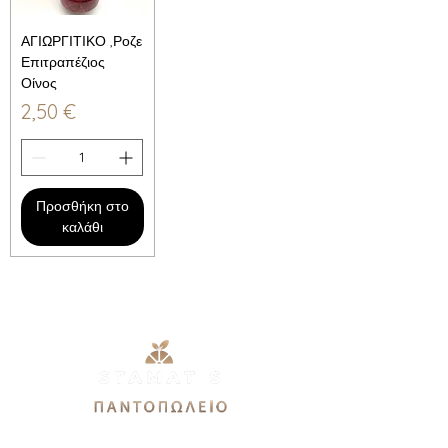
ΑΓΙΩΡΓΙΤΙΚΟ ,Ροζε
Επιτραπέζιος
Οίνος
Τιμή
2,50 €
Προσθήκη στο
καλάθι
Εθνικής Αντιστάσεως 51Α,