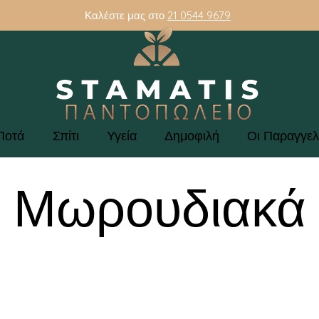
Καλέστε μας στο
21 0544 9679
Ποτά
Σπίτι
Υγεία
Δημοφιλή
Οι Παραγγελ
Μωρουδιακά