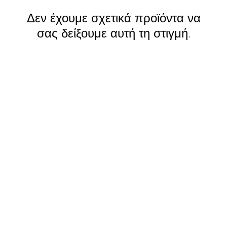
Δεν έχουμε σχετικά προϊόντα να
σας δείξουμε αυτή τη στιγμή.
Βασικές Κατηγορίες
Π
Λαχανικά
Συ
Φουρνίσματα
Γι
Κρασί
Εξ
Γαλακτοκομικά & Αυγά
Το