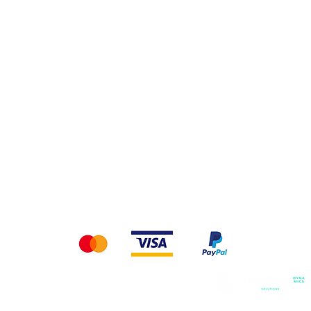
Κρέας & Πουλερικά
Αναψυκτικά
ς Μου
Καθαριστικά
Δημητριακά & Σνάκ
ωρεντινές Μπεκος
Δεχόμαστε τις παρακάτω μεθόδους πληρωμής
© 2023 by Stamatis.
Κατασκευή Ιστοσελίδων