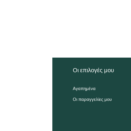
ληροφορίες
Οι επιλογές μου
χνές Ερωτήσεις
Αγαπημένα
α εμάς
Οι παραγγελίες μου
υπηρέτηση Πελατών
ποθεσία