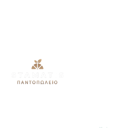
Μενού
Προσφορές
Εθνικής Αντιστάσεως 51Α,
Τρόφιμα
12244, Αιγάλεω
stamatis3dx@gmail.com
Ποτά
Σπίτι
Καθημερινές: 9πμ-9μμ
Σάββατο 9πμ-7μμ