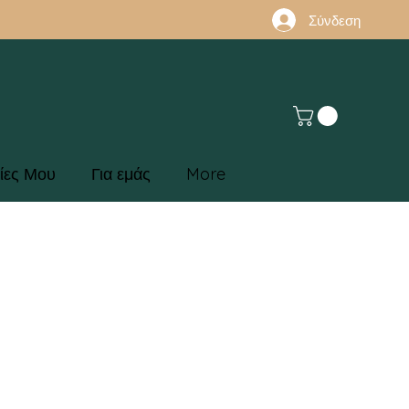
Σύνδεση
ίες Μου
Για εμάς
More