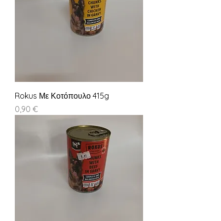
Rokus Με Κοτόπουλο 415g
Τιμή
0,90 €