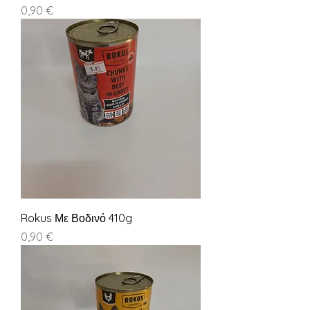
Τιμή
0,90 €
Rokus Με Βοδινό 410g
Τιμή
0,90 €