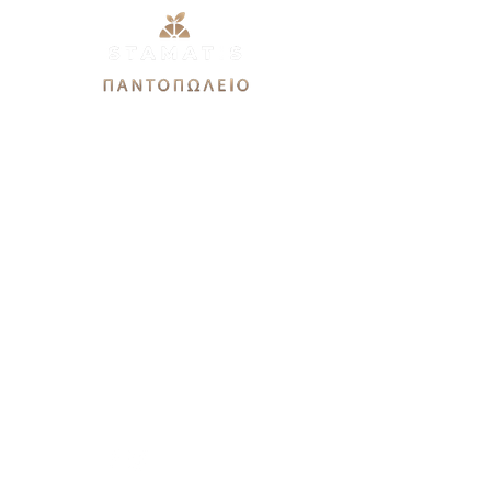
Εθνικής Αντιστάσεως 51Α,
12244, Αιγάλεω
stamatis3dx@gmail.com
Καθημερινές: 9πμ-9μμ
Σάββατο 9πμ-7μμ
Κυριακή 9πμ-3μμ
Χρειάζεστε βοήθεια?
Καλέστε μας στο
21 0544 9679